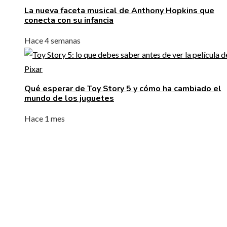
La nueva faceta musical de Anthony Hopkins que
conecta con su infancia
Hace 4 semanas
Qué esperar de Toy Story 5 y cómo ha cambiado el
mundo de los juguetes
Hace 1 mes
ENTRADAS RECIENTES
La naranja mecánica y su papel en la deshumanizació
dentro del cine distópico
El papel de la microbiota intestinal en el sistema
inmunológico