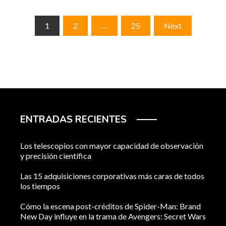
Paginación
1
2
…
25
Next
de
entradas
ENTRADAS RECIENTES
Los telescopios con mayor capacidad de observación
y precisión científica
Las 15 adquisiciones corporativas más caras de todos
los tiempos
Cómo la escena post-créditos de Spider-Man: Brand
New Day influye en la trama de Avengers: Secret Wars