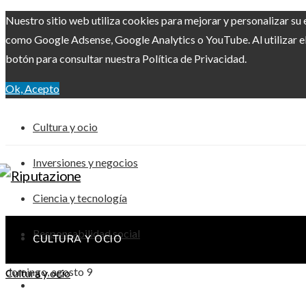
Nuestro sitio web utiliza cookies para mejorar y personalizar su 
como Google Adsense, Google Analytics o YouTube. Al utilizar el 
botón para consultar nuestra Política de Privacidad.
Ok, Acepto
Cultura y ocio
Inversiones y negocios
Ciencia y tecnología
Responsabilidad social
CULTURA Y OCIO
domingo, agosto 9
Cultura y ocio
INVERSIONES Y NEGOCIOS