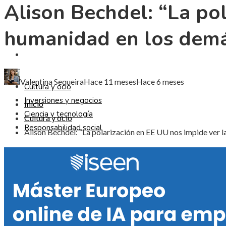
Alison Bechdel: “La po
CIENCIA Y TECNOLOGÍA
humanidad en los dem
RESPONSABILIDAD SOCIAL
Valentina Sequeira
Hace 11 meses
Hace 6 meses
Cultura y ocio
Inversiones y negocios
Inicio
Ciencia y tecnología
Cultura y ocio
Responsabilidad social
Alison Bechdel: “La polarización en EE UU nos impide ver 