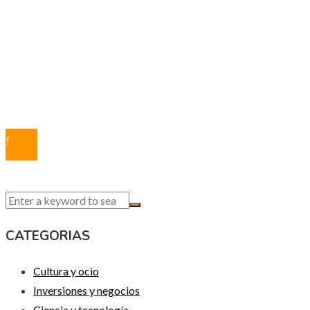
Política de Privacidad
Marco Legal del Sitio
Quiénes somos
Contacto
© 2020 Todos los derechos reservados.
CATEGORIAS
Cultura y ocio
Inversiones y negocios
Ciencia y tecnología