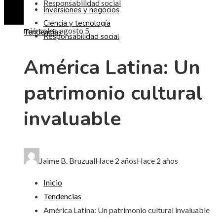
Responsabilidad social
Inversiones y negocios
Ciencia y tecnología
miércoles, agosto 5
Tendencias
Responsabilidad social
América Latina: Un
patrimonio cultural
invaluable
Jaime B. Bruzual
Hace 2 años
Hace 2 años
Inicio
Tendencias
América Latina: Un patrimonio cultural invaluable