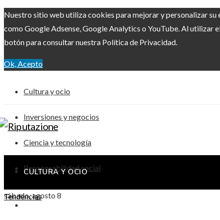
Nuestro sitio web utiliza cookies para mejorar y personalizar su 
como Google Adsense, Google Analytics o YouTube. Al utilizar el 
botón para consultar nuestra Política de Privacidad.
Ok, Acepto
Cultura y ocio
Inversiones y negocios
Ciencia y tecnología
Responsabilidad social
CULTURA Y OCIO
sábado, agosto 8
Tendencias
INVERSIONES Y NEGOCIOS