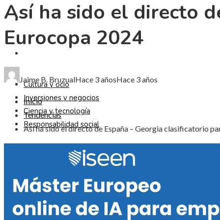
Así ha sido el directo d
CIENCIA Y TECNOLOGÍA
Eurocopa 2024
RESPONSABILIDAD SOCIAL
Jaime B. Bruzual
Hace 3 años
Hace 3 años
Cultura y ocio
Inversiones y negocios
Inicio
Ciencia y tecnología
Tendencias
Responsabilidad social
Así ha sido el directo de España – Georgia clasificatorio p