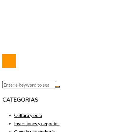
Política de Privacidad
Marco Legal del Sitio
Quiénes somos
Contacto
© 2020 Todos los derechos reservados.
CATEGORIAS
Cultura y ocio
Inversiones y negocios
Ciencia y tecnología