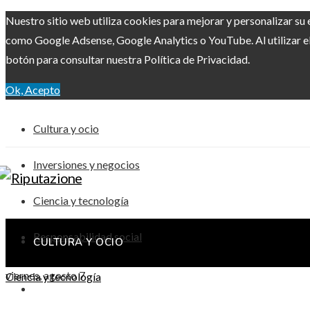
Nuestro sitio web utiliza cookies para mejorar y personalizar su 
como Google Adsense, Google Analytics o YouTube. Al utilizar el 
botón para consultar nuestra Política de Privacidad.
Ok, Acepto
Cultura y ocio
Inversiones y negocios
Ciencia y tecnología
Responsabilidad social
CULTURA Y OCIO
viernes, agosto 7
Ciencia y tecnología
INVERSIONES Y NEGOCIOS