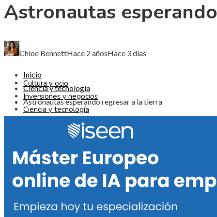
Astronautas esperando 
CIENCIA Y TECNOLOGÍA
RESPONSABILIDAD SOCIAL
Chloe Bennett
Hace 2 años
Hace 3 días
Inicio
Cultura y ocio
Ciencia y tecnología
Inversiones y negocios
Astronautas esperando regresar a la tierra
Ciencia y tecnología
Responsabilidad social