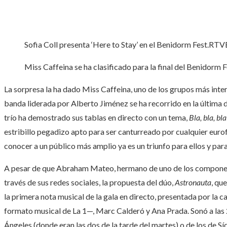
Sofia Coll presenta ‘Here to Stay’ en el Benidorm Fest.
RTV
Miss Caffeina se ha clasificado para la final del Benidorm Fes
La sorpresa la ha dado Miss Caffeina, uno de los grupos más inte
banda liderada por Alberto Jiménez se ha recorrido en la última d
trío ha demostrado sus tablas en directo con un tema,
Bla, bla, bla
estribillo pegadizo apto para ser canturreado por cualquier eur
conocer a un público más amplio ya es un triunfo para ellos y par
A pesar de que Abraham Mateo, hermano de uno de los component
través de sus redes sociales, la propuesta del dúo,
Astronauta
, qu
la primera nota musical de la gala en directo, presentada por la 
formato musical de La 1—, Marc Calderó y Ana Prada. Sonó a las 
Ángeles (donde eran las dos de la tarde del martes) o de los de S