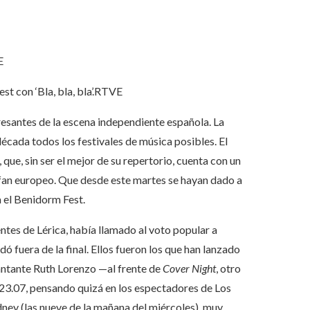
E
t con ‘Bla, bla, bla’.
RTVE
resantes de la escena independiente española. La
écada todos los festivales de música posibles. El
, que, sin ser el mejor de su repertorio, cuenta con un
ofan europeo. Que desde este martes se hayan dado a
a el Benidorm Fest.
es de Lérica, había llamado al voto popular a
edó fuera de la final. Ellos fueron los que han lanzado
cantante Ruth Lorenzo —al frente de
Cover Night
, otro
23.07, pensando quizá en los espectadores de Los
ídney (las nueve de la mañana del miércoles), muy