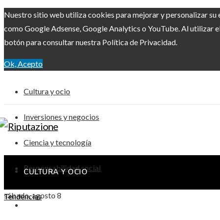
Nuestro sitio web utiliza cookies para mejorar y personalizar su 
como Google Adsense, Google Analytics o YouTube. Al utilizar el 
botón para consultar nuestra Política de Privacidad.
Ok, Acepto
Cultura y ocio
Inversiones y negocios
Ciencia y tecnología
Responsabilidad social
CULTURA Y OCIO
sábado, agosto 8
Tendencias
INVERSIONES Y NEGOCIOS