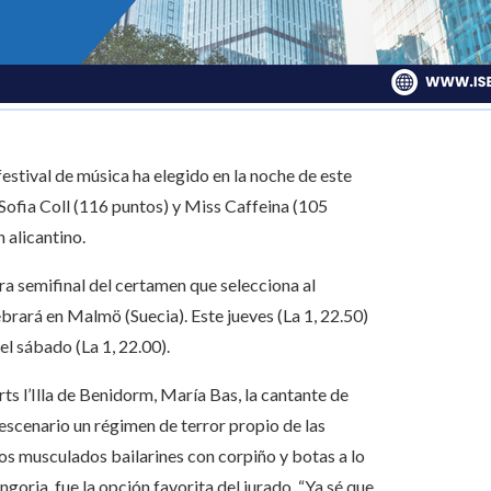
festival de música ha elegido en la noche de este
ofia Coll (116 puntos) y Miss Caffeina (105
 alicantino.
a semifinal del certamen que selecciona al
ebrará en Malmö (Suecia). Este jueves (La 1, 22.50)
el sábado (La 1, 22.00).
rts l’Illa de Benidorm, María Bas, la cantante de
escenario un régimen de terror propio de las
dos musculados bailarines con corpiño y botas a lo
ngoria, fue la opción favorita del jurado. “Ya sé que