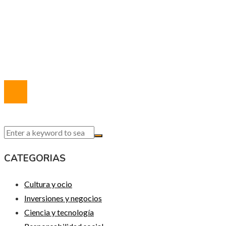
Política de Privacidad
Marco Legal del Sitio
Quiénes somos
Contacto
© 2020 Todos los derechos reservados.
CATEGORIAS
Cultura y ocio
Inversiones y negocios
Ciencia y tecnología