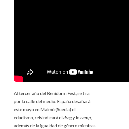
Al tercer año del Benidorm Fest, se tira
por la calle del medio. España desafiará
este mayo en Malmö (Suecia) el
edadismo, reivindicará el
drag
y lo
camp
,
además de la igualdad de género mientras