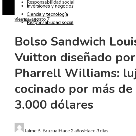
Responsabilidad social
Inversiones y negocios
Ciencia y tecnología
viernes, agosto 7
Tendencias
Responsabilidad social
Bolso Sandwich Loui
Vuitton diseñado por
Pharrell Williams: lu
cocinado por más de
3.000 dólares
Jaime B. Bruzual
Hace 2 años
Hace 3 días