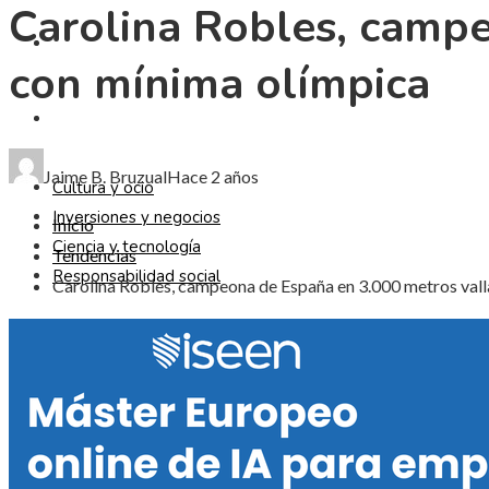
Carolina Robles, campe
CIENCIA Y TECNOLOGÍA
con mínima olímpica
RESPONSABILIDAD SOCIAL
Jaime B. Bruzual
Hace 2 años
Cultura y ocio
Inversiones y negocios
Inicio
Ciencia y tecnología
Tendencias
Responsabilidad social
Carolina Robles, campeona de España en 3.000 metros vall