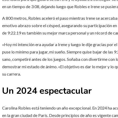
en un tiempo de 3:08, dejando luego que Robles e Irene se pusier
A 800 metros, Robles aceleró el paso mientras Irene se acercaba 
emotivo abrazo sobre el césped, asegurando su participación en 
de 9:22.19 es también su mejor marca personal y un récord de c
«Hoy mi intención era ayudar a Irene y luego le dije gracias por e
puse lo mínimo para jugar, mi sueño. Siempre quise bajar de las 9:
sano, competiré antes de los juegos. Soñaba con divertirme con l
demostrar mi estado de ánimo. «El objetivo es dar lo mejor y lo qu
su carrera.
Un 2024 espectacular
Carolina Robles está teniendo un año excepcional. En 2024 ha a
en la gran ciudad de París. Desde principios de año es vigente 