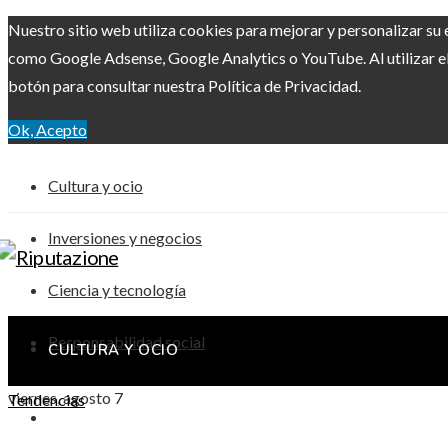
Nuestro sitio web utiliza cookies para mejorar y personalizar su 
como Google Adsense, Google Analytics o YouTube. Al utilizar el 
botón para consultar nuestra Política de Privacidad.
Ok, Acepto
Cultura y ocio
Inversiones y negocios
Ciencia y tecnología
Responsabilidad social
CULTURA Y OCIO
viernes, agosto 7
Tendencias
INVERSIONES Y NEGOCIOS