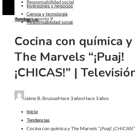
Responsabilidad social
Inversiones y negocios
Ciencia y tecnología
domingo, agosto 9
Tendencias
Responsabilidad social
Cocina con química y
The Marvels “¡Puaj!
¡CHICAS!” | Televisió
Jaime B. Bruzual
Hace 3 años
Hace 3 años
Inicio
Tendencias
Cocina con química y The Marvels “¡Puaj! ¡CHICAS!”