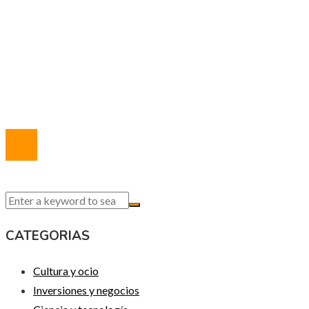
Política de Privacidad
Marco Legal del Sitio
Quiénes somos
Contacto
© 2020 Todos los derechos reservados.
CATEGORIAS
Cultura y ocio
Inversiones y negocios