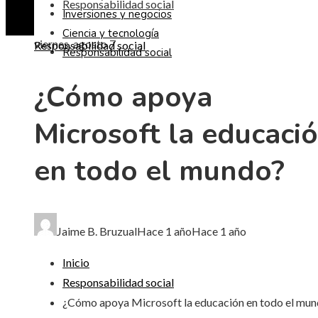
Responsabilidad social
Inversiones y negocios
Ciencia y tecnología
viernes, agosto 7
Responsabilidad social
Responsabilidad social
¿Cómo apoya
Microsoft la educaci
en todo el mundo?
Jaime B. Bruzual
Hace 1 año
Hace 1 año
Inicio
Responsabilidad social
¿Cómo apoya Microsoft la educación en todo el mu