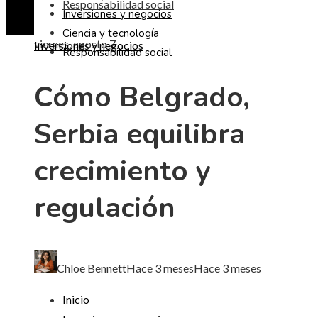
Responsabilidad social
Inversiones y negocios
Ciencia y tecnología
viernes, agosto 7
Inversiones y negocios
Responsabilidad social
Cómo Belgrado,
Serbia equilibra
crecimiento y
regulación
Chloe Bennett
Hace 3 meses
Hace 3 meses
Inicio