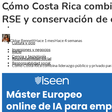
Cómo Costa Rica combin
CIENCIA Y TECNOLOGÍA
RSE y conservación de 
RESPONSABILIDAD SOCIAL
Chloe Bennett
Hace 1 mes
Hace 4 semanas
Cultura y ocio
Inversiones y negocios
Inicio
Ciencia y tecnología
Responsabilidad social
Responsabilidad social
Cómo Costa Rica combina liderazgo público y privado para