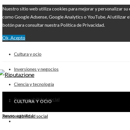
Nuestro sitio web utiliza cookies para mejorar y personalizar su 
como Google Adsense, Google Analytics o YouTube. Al utilizar el 
botón para consultar nuestra Política de Privacidad.
Ok, Acepto
Cultura y ocio
Inversiones y negocios
Ciencia y tecnología
Responsabilidad social
CULTURA Y OCIO
jueves, agosto 6
Responsabilidad social
INVERSIONES Y NEGOCIOS