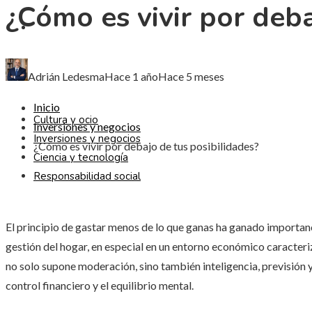
¿Cómo es vivir por deba
CIENCIA Y TECNOLOGÍA
RESPONSABILIDAD SOCIAL
Adrián Ledesma
Hace 1 año
Hace 5 meses
Inicio
Cultura y ocio
Inversiones y negocios
Inversiones y negocios
¿Cómo es vivir por debajo de tus posibilidades?
Ciencia y tecnología
Responsabilidad social
El principio de gastar menos de lo que ganas ha ganado importanc
gestión del hogar, en especial en un entorno económico caracteriz
no solo supone moderación, sino también inteligencia, previsión 
control financiero y el equilibrio mental.