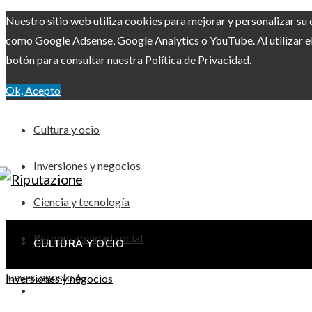
Nuestro sitio web utiliza cookies para mejorar y personalizar su 
como Google Adsense, Google Analytics o YouTube. Al utilizar el 
botón para consultar nuestra Política de Privacidad.
Ok, Acepto
Cultura y ocio
Inversiones y negocios
Ciencia y tecnología
Responsabilidad social
CULTURA Y OCIO
jueves, agosto 6
Inversiones y negocios
INVERSIONES Y NEGOCIOS