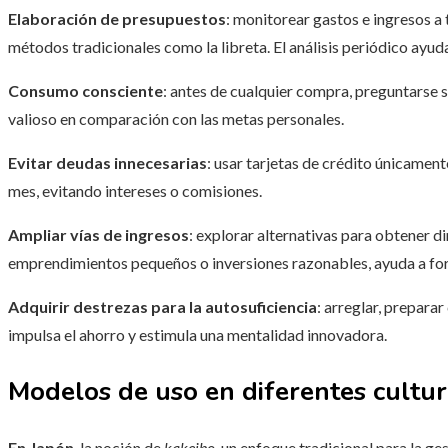
Elaboración de presupuestos
: monitorear gastos e ingresos a 
métodos tradicionales como la libreta. El análisis periódico ayuda
Consumo consciente
: antes de cualquier compra, preguntarse s
valioso en comparación con las metas personales.
Evitar deudas innecesarias
: usar tarjetas de crédito únicamente
mes, evitando intereses o comisiones.
Ampliar vías de ingresos
: explorar alternativas para obtener d
emprendimientos pequeños o inversiones razonables, ayuda a for
Adquirir destrezas para la autosuficiencia
: arreglar, prepara
impulsa el ahorro y estimula una mentalidad innovadora.
Modelos de uso en diferentes cultur
En Japón
, la noción de
kakeibo
, un enfoque tradicional para la g