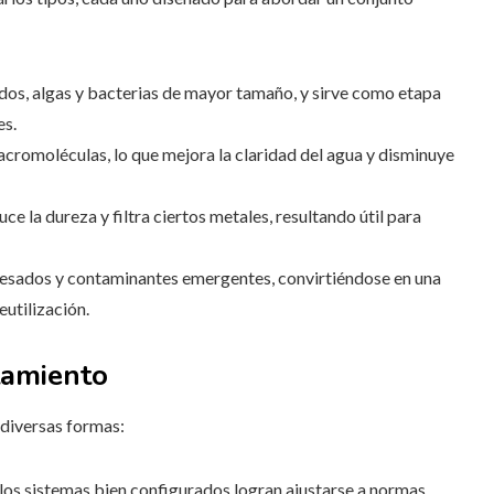
idos, algas y bacterias de mayor tamaño, y sirve como etapa
es.
 macromoléculas, lo que mejora la claridad del agua y disminuye
e la dureza y filtra ciertos metales, resultando útil para
s pesados y contaminantes emergentes, convirtiéndose en una
eutilización.
atamiento
 diversas formas:
d, los sistemas bien configurados logran ajustarse a normas