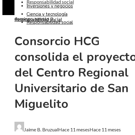
Responsabilidad social
Inversiones y negocios
Ciencia y tecnología
domingo, agosto 9
Responsabilidad social
Responsabilidad social
Consorcio HCG
consolida el proyect
del Centro Regional
Universitario de San
Miguelito
Jaime B. Bruzual
Hace 11 meses
Hace 11 meses