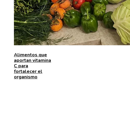
Alimentos que
aportan vitamina
C para
fortalecer el
organismo
ENTRADAS RECIENTES
Los telescopios con mayor capacidad de observación
precisión científica
Las 15 adquisiciones corporativas más caras de todo
tiempos