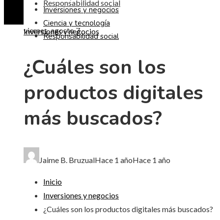
Responsabilidad social
Inversiones y negocios
Ciencia y tecnología
viernes, agosto 7
Inversiones y negocios
Responsabilidad social
¿Cuáles son los
productos digitales
más buscados?
Jaime B. Bruzual
Hace 1 año
Hace 1 año
Inicio
Inversiones y negocios
¿Cuáles son los productos digitales más buscados?