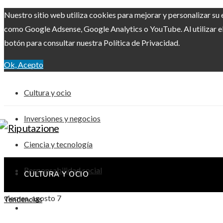
Nuestro sitio web utiliza cookies para mejorar y personalizar su 
como Google Adsense, Google Analytics o YouTube. Al utilizar el 
botón para consultar nuestra Política de Privacidad.
Ok, Acepto
Cultura y ocio
Inversiones y negocios
Ciencia y tecnología
Responsabilidad social
CULTURA Y OCIO
viernes, agosto 7
Tendencias
INVERSIONES Y NEGOCIOS