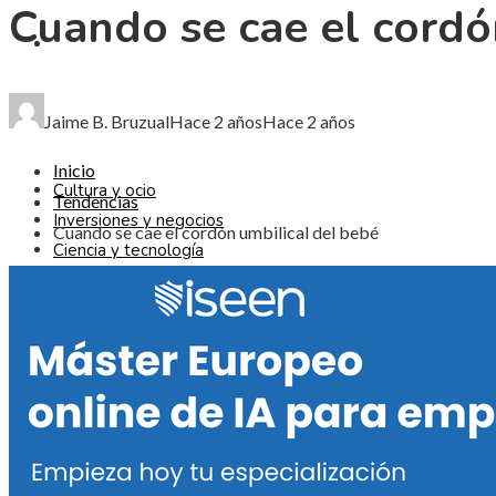
Cuando se cae el cordó
CIENCIA Y TECNOLOGÍA
RESPONSABILIDAD SOCIAL
Jaime B. Bruzual
Hace 2 años
Hace 2 años
Inicio
Cultura y ocio
Tendencias
Inversiones y negocios
Cuando se cae el cordón umbilical del bebé
Ciencia y tecnología
Responsabilidad social