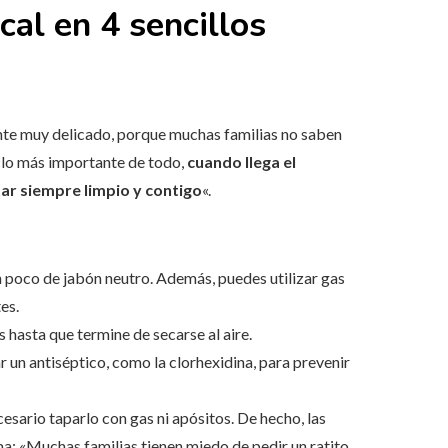
al en 4 sencillos
nte muy delicado, porque muchas familias no saben
«lo más importante de todo,
cuando llega el
ar siempre limpio y contigo
«.
n poco de jabón neutro. Además, puedes utilizar gas
es.
 hasta que termine de secarse al aire.
ar un antiséptico, como la clorhexidina, para prevenir
esario taparlo con gas ni apósitos. De hecho, las
a: «Muchas familias tienen miedo de pedir un ratito