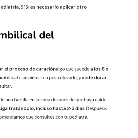
ediatría,
Sí Sí
es necesario aplicar otro
mbilical del
r el proceso de curación
algo que sucede
a los 8 o
umbilical o en niños con peso elevado,
puede durar
ultar.
do una babilla en la zona después de que haya caído
siga tratándolo, incluso hasta 2-3 días
Después».
recomendamos que consultes con tu pediatra.