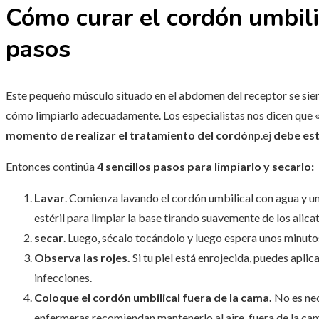
Cómo curar el cordón umbilic
pasos
Este pequeño músculo situado en el abdomen del receptor se sie
cómo limpiarlo adecuadamente. Los especialistas nos dicen que 
momento de realizar el tratamiento del cordón
p.ej
debe est
Entonces continúa
4 sencillos pasos para limpiarlo y secarlo:
Lavar
. Comienza lavando el cordón umbilical con agua y u
estéril para limpiar la base tirando suavemente de los alicat
secar
. Luego, sécalo tocándolo y luego espera unos minutos
Observa las rojes.
Si tu piel está enrojecida, puedes aplic
infecciones.
Coloque el cordón umbilical fuera de la cama.
No es nec
enfermeras recomiendan mantenerlo al aire, fuera de la cam