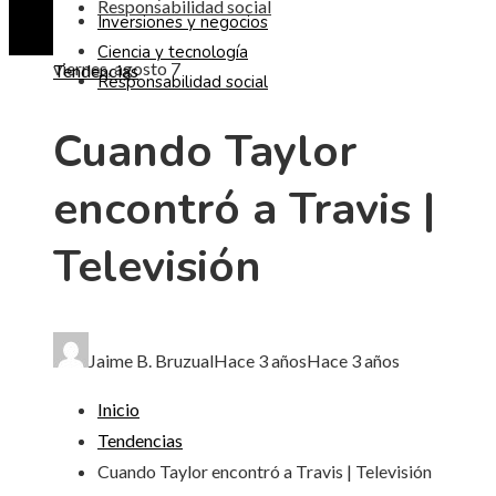
Responsabilidad social
Inversiones y negocios
Ciencia y tecnología
viernes, agosto 7
Tendencias
Responsabilidad social
Cuando Taylor
encontró a Travis |
Televisión
Jaime B. Bruzual
Hace 3 años
Hace 3 años
Inicio
Tendencias
Cuando Taylor encontró a Travis | Televisión