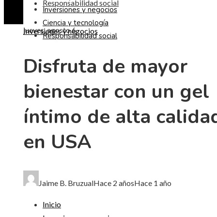
Responsabilidad social
Inversiones y negocios
Ciencia y tecnología
jueves, agosto 6
Inversiones y negocios
Responsabilidad social
Disfruta de mayor
bienestar con un gel
íntimo de alta calida
en USA
Jaime B. Bruzual
Hace 2 años
Hace 1 año
Inicio