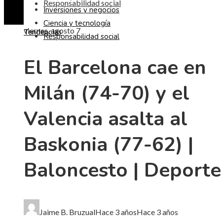
Responsabilidad social
Inversiones y negocios
Ciencia y tecnología
viernes, agosto 7
Tendencias
Responsabilidad social
El Barcelona cae en
Milán (74-70) y el
Valencia asalta al
Baskonia (77-62) |
Baloncesto | Deporte
Jaime B. Bruzual
Hace 3 años
Hace 3 años