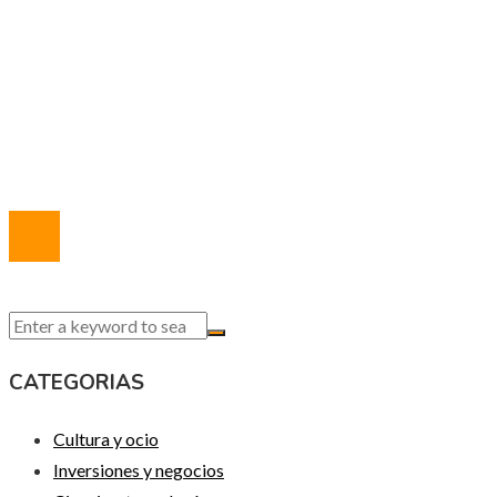
Política de Privacidad
Marco Legal del Sitio
Quiénes somos
Contacto
© 2020 Todos los derechos reservados.
CATEGORIAS
Cultura y ocio
Inversiones y negocios