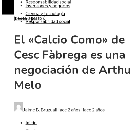
Responsabilidad social
Inversiones y negocios
Ciencia y tecnología
jueves, agosto 6
Tendencias
Responsabilidad social
El «Calcio Como» de
Cesc Fàbrega es una
negociación de Arthu
Melo
Jaime B. Bruzual
Hace 2 años
Hace 2 años
Inicio