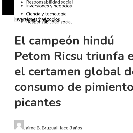
Responsabilidad social
Inversiones y negocios
Ciencia y tecnología
jueves, agosto 6
Inversiones y negocios
Responsabilidad social
El campeón hindú
Petom Ricsu triunfa 
el certamen global d
consumo de pimient
picantes
Jaime B. Bruzual
Hace 3 años