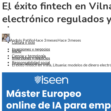
El éxito fintech en Vil
CIENCIA Y TECNOLOGÍA
electrónico regulados 
RESPONSABILIDAD SOCIAL
Andrés Patiño
Hace 3 meses
Hace 3 meses
Cultura y ocio
Inversiones y negocios
Inicio
Ciencia y tecnología
Inversiones y negocios
Responsabilidad social
El éxito fintech en Vilna, Lituania: modelos de dinero elec