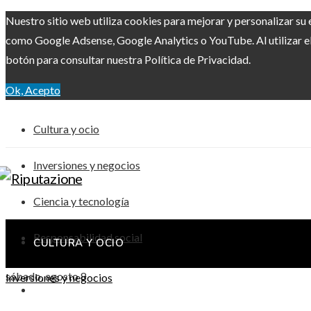
Nuestro sitio web utiliza cookies para mejorar y personalizar su 
como Google Adsense, Google Analytics o YouTube. Al utilizar el 
botón para consultar nuestra Política de Privacidad.
Ok, Acepto
Cultura y ocio
Inversiones y negocios
Ciencia y tecnología
Responsabilidad social
CULTURA Y OCIO
sábado, agosto 8
Inversiones y negocios
INVERSIONES Y NEGOCIOS