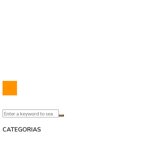
Responsabilidad social
MAPA DEL SITIO
Política de Privacidad
Marco Legal del Sitio
Quiénes somos
Contacto
© 2020 Todos los derechos reservados.
CATEGORIAS