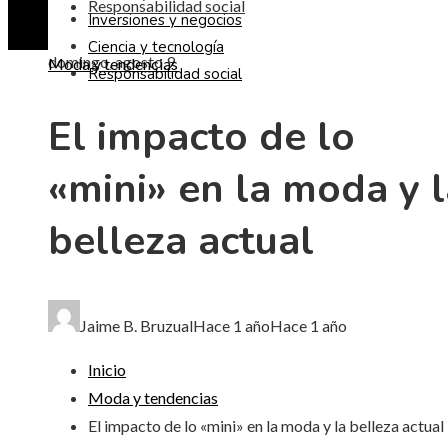
Responsabilidad social
Inversiones y negocios
Ciencia y tecnología
domingo, agosto 9
Moda y tendencias
Responsabilidad social
El impacto de lo
«mini» en la moda y l
belleza actual
Jaime B. Bruzual
Hace 1 año
Hace 1 año
Inicio
Moda y tendencias
El impacto de lo «mini» en la moda y la belleza actual