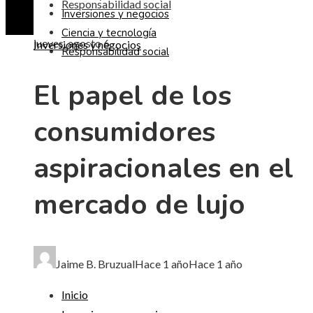
Responsabilidad social
Inversiones y negocios
Ciencia y tecnología
jueves, agosto 6
Inversiones y negocios
Responsabilidad social
El papel de los
consumidores
aspiracionales en el
mercado de lujo
Jaime B. Bruzual
Hace 1 año
Hace 1 año
Inicio