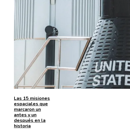
Las 15 misiones
espaciales que
marcaron un
antes y un
después en la
historia