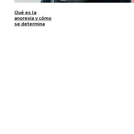
Qué es la
anorexia y cómo
se determina
ENTRADAS RECIENTES
Las 15 donaciones individuales más grandes que
movilizaron recursos para enfrentar desafíos global
Alimentos que aportan vitamina C para fortalecer el
organismo
Estabilidad de precios en Egipto: beneficios para
inversores y consumidores por igual
CATEGORÍAS
Cultura y ocio