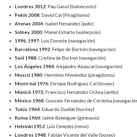
Londres 2012
: Pau Gasol (baloncesto)
Pekín 2008
: David Cal (Piragüismo)
Atenas 2004
: Isabel Fernández (judo)
Sídney 2000
: Manel Estiarte (waterpolo)
1996, 1997
: Luis Doreste (navegación)
Barcelona 1992
: Felipe de Borbón (navegación)
Seúl 1988
: Cristina de Borbón (navegación)
Los Ángeles 1984
: Alejandro Abascal (navegación)
Moscú 1980
: Herminio Menéndez (piragüismo)
Montréal 1976
: Enrique Rodríguez Cal (boxeo)
Múnich 1972
: Francisco Fernández Ochoa (anillo)
México 1968
: Gonzalo Fernández de Córdoba (navegació
Tokio 1964
: Eduardo Dualde (hockey)
Roma 1960
: Jaime Belenguer (gimnasio)
Helsinki 1952
: Luis Omedes (remo)
Londres 1948
: Fabián Vicente del Valle (boxeo)