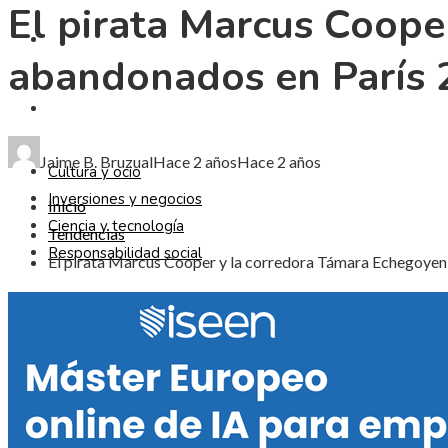
El pirata Marcus Coope
CIENCIA Y TECNOLOGÍA
abandonados en París
RESPONSABILIDAD SOCIAL
Jaime B. Bruzual
Hace 2 años
Hace 2 años
Cultura y ocio
Inversiones y negocios
Inicio
Ciencia y tecnología
Tendencias
Responsabilidad social
El pirata Marcus Cooper y la corredora Támara Echegoyen