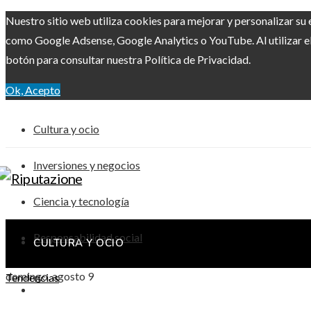
Nuestro sitio web utiliza cookies para mejorar y personalizar su 
como Google Adsense, Google Analytics o YouTube. Al utilizar el 
botón para consultar nuestra Política de Privacidad.
Ok, Acepto
Cultura y ocio
Inversiones y negocios
Ciencia y tecnología
Responsabilidad social
CULTURA Y OCIO
domingo, agosto 9
Tendencias
INVERSIONES Y NEGOCIOS