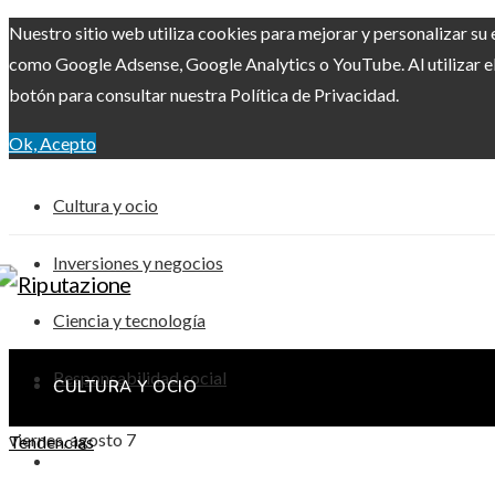
Nuestro sitio web utiliza cookies para mejorar y personalizar su 
como Google Adsense, Google Analytics o YouTube. Al utilizar el 
botón para consultar nuestra Política de Privacidad.
Ok, Acepto
Cultura y ocio
Inversiones y negocios
Ciencia y tecnología
Responsabilidad social
CULTURA Y OCIO
viernes, agosto 7
Tendencias
INVERSIONES Y NEGOCIOS