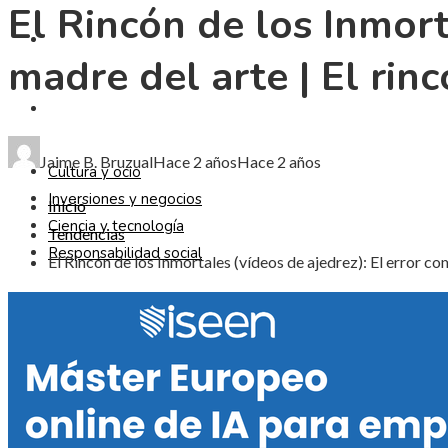
El Rincón de los Inmort
CIENCIA Y TECNOLOGÍA
madre del arte | El rin
RESPONSABILIDAD SOCIAL
Jaime B. Bruzual
Hace 2 años
Hace 2 años
Cultura y ocio
Inversiones y negocios
Inicio
Ciencia y tecnología
Tendencias
Responsabilidad social
El Rincón de los Inmortales (vídeos de ajedrez): El error co