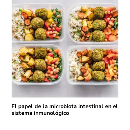
El papel de la microbiota intestinal en el
La 
a
sistema inmunológico
con
dat