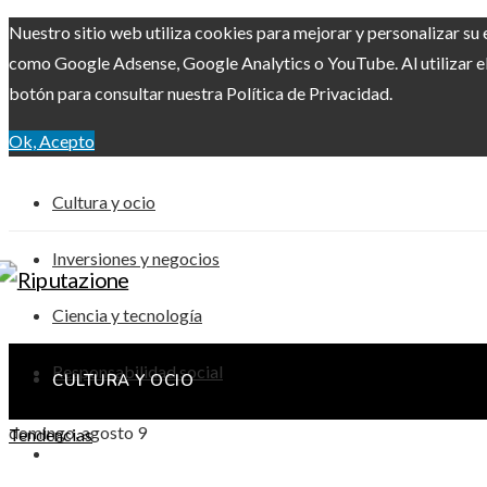
Nuestro sitio web utiliza cookies para mejorar y personalizar su 
como Google Adsense, Google Analytics o YouTube. Al utilizar el 
botón para consultar nuestra Política de Privacidad.
Ok, Acepto
Cultura y ocio
Inversiones y negocios
Ciencia y tecnología
Responsabilidad social
CULTURA Y OCIO
domingo, agosto 9
Tendencias
INVERSIONES Y NEGOCIOS