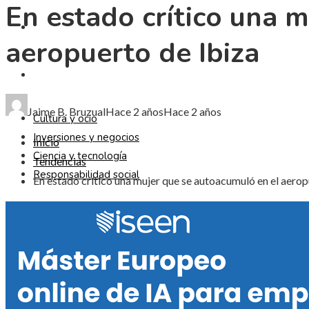
En estado crítico una 
CIENCIA Y TECNOLOGÍA
aeropuerto de Ibiza
RESPONSABILIDAD SOCIAL
Jaime B. Bruzual
Hace 2 años
Hace 2 años
Cultura y ocio
Inversiones y negocios
Inicio
Ciencia y tecnología
Tendencias
Responsabilidad social
En estado crítico una mujer que se autoacumuló en el aerop