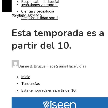
Responsabilidad social
Inversiones y negocios
Ciencia y tecnología
domingo, agosto 9
Tendencias
Responsabilidad social
Esta temporada es a
partir del 10.
Jaime B. Bruzual
Hace 2 años
Hace 5 días
Inicio
Tendencias
Esta temporada es a partir del 10.