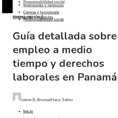
Responsabilidad social
Inversiones y negocios
Ciencia y tecnología
viernes, agosto 7
Inversiones y negocios
Responsabilidad social
Guía detallada sobre
empleo a medio
tiempo y derechos
laborales en Panamá
Jaime B. Bruzual
Hace 3 años
Inicio