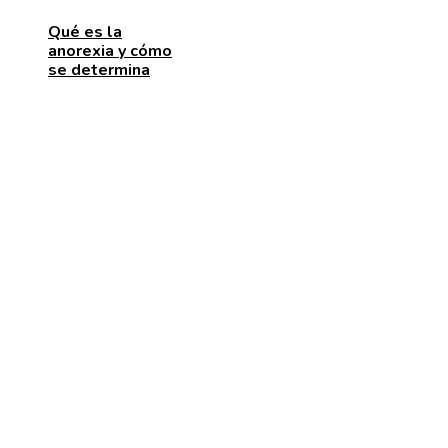
Qué es la
anorexia y cómo
se determina
ENTRADAS RECIENTES
Las 15 donaciones individuales más grandes que
movilizaron recursos para enfrentar desafíos global
Alimentos que aportan vitamina C para fortalecer el
organismo
Estabilidad de precios en Egipto: beneficios para
inversores y consumidores por igual
CATEGORÍAS
Cultura y ocio
Inversiones y negocios