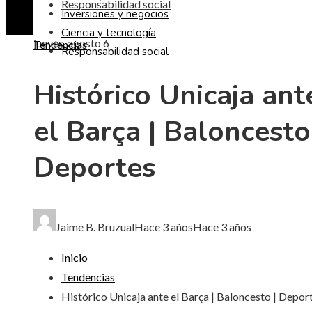
Responsabilidad social
Inversiones y negocios
Ciencia y tecnología
jueves, agosto 6
Tendencias
Responsabilidad social
Histórico Unicaja ant
el Barça | Baloncesto
Deportes
Jaime B. Bruzual
Hace 3 años
Hace 3 años
Inicio
Tendencias
Histórico Unicaja ante el Barça | Baloncesto | Depor