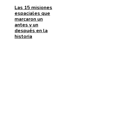
Las 15 misiones
espaciales que
marcaron un
antes y un
después en la
historia
ENTRADAS RECIENTES
Las 15 adquisiciones corporativas más caras de todo
tiempos
Cómo la RSC corporativa contribuye a la innovación
social y la movilidad urbana en Bélgica
La naranja mecánica y su papel en la deshumanizació
dentro del cine distópico
CATEGORÍAS