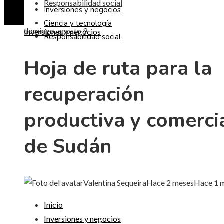
Responsabilidad social
Inversiones y negocios
Ciencia y tecnología
domingo, agosto 9
Inversiones y negocios
Responsabilidad social
Hoja de ruta para la
recuperación
productiva y comerci
de Sudán
Valentina Sequeira
Hace 2 meses
Hace 1 
Inicio
Inversiones y negocios