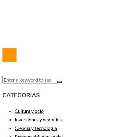
Política de Privacidad
Marco Legal del Sitio
Quiénes somos
Contacto
© 2020 Todos los derechos reservados.
CATEGORIAS
Cultura y ocio
Inversiones y negocios
Ciencia y tecnología
Responsabilidad social