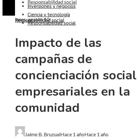
Responsabilidad social
Inversiones y negocios
Ciencia y tecnología
lunes, agosto 10
Responsabilidad social
Responsabilidad social
Impacto de las
campañas de
concienciación social
empresariales en la
comunidad
Jaime B. Bruzual
Hace 1 año
Hace 1 año