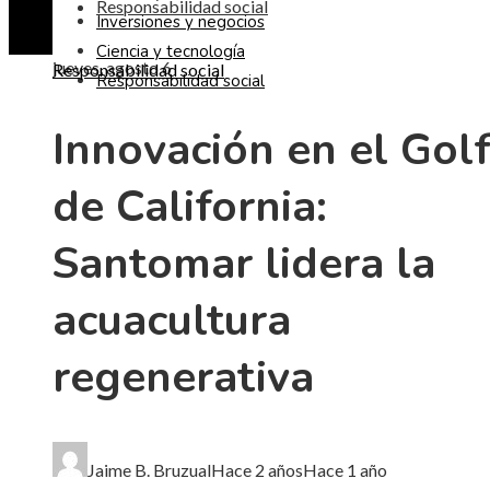
Responsabilidad social
Inversiones y negocios
Ciencia y tecnología
jueves, agosto 6
Responsabilidad social
Responsabilidad social
Innovación en el Gol
de California:
Santomar lidera la
acuacultura
regenerativa
Jaime B. Bruzual
Hace 2 años
Hace 1 año