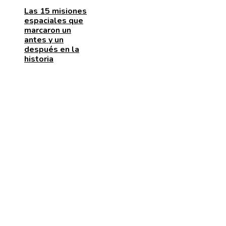
Las 15 misiones
espaciales que
marcaron un
antes y un
después en la
historia
ENTRADAS RECIENTES
La naranja mecánica y su papel en la deshumanizació
dentro del cine distópico
El papel de la microbiota intestinal en el sistema
inmunológico
La importancia de las pruebas de conocimiento cero 
protección de datos y cumplimiento legal
CATEGORÍAS