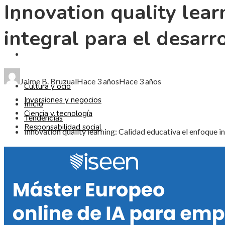
Innovation quality lear
CIENCIA Y TECNOLOGÍA
integral para el desarr
RESPONSABILIDAD SOCIAL
Jaime B. Bruzual
Hace 3 años
Hace 3 años
Cultura y ocio
Inversiones y negocios
Inicio
Ciencia y tecnología
Tendencias
Responsabilidad social
Innovation quality learning: Calidad educativa el enfoque in