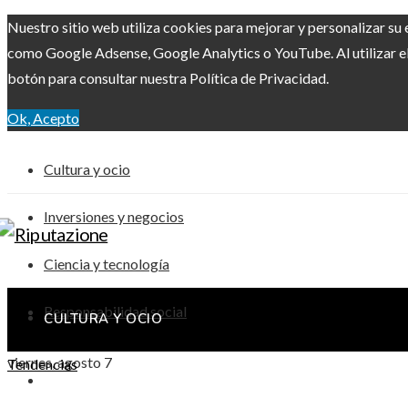
Nuestro sitio web utiliza cookies para mejorar y personalizar su 
como Google Adsense, Google Analytics o YouTube. Al utilizar el 
botón para consultar nuestra Política de Privacidad.
Ok, Acepto
Cultura y ocio
Inversiones y negocios
Ciencia y tecnología
Responsabilidad social
CULTURA Y OCIO
viernes, agosto 7
Tendencias
INVERSIONES Y NEGOCIOS