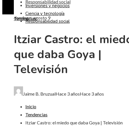
Responsabilidad social
Inversiones y negocios
Ciencia y tecnología
domingo, agosto 9
Tendencias
Responsabilidad social
Itziar Castro: el mied
que daba Goya |
Televisión
Jaime B. Bruzual
Hace 3 años
Hace 3 años
Inicio
Tendencias
Itziar Castro: el miedo que daba Goya | Televisión