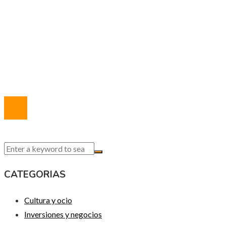
Política de Privacidad
Marco Legal del Sitio
Quiénes somos
Contacto
© 2020 Todos los derechos reservados.
CATEGORIAS
Cultura y ocio
Inversiones y negocios