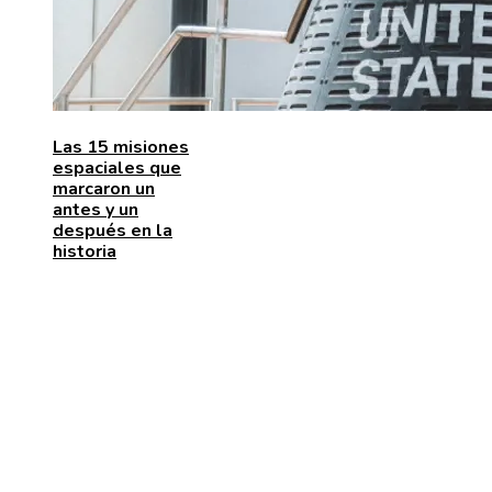
Las 15 misiones
espaciales que
marcaron un
antes y un
después en la
historia
ENTRADAS RECIENTES
Las 15 adquisiciones corporativas más caras de todo
tiempos
Cómo la RSC corporativa contribuye a la innovación
social y la movilidad urbana en Bélgica
La naranja mecánica y su papel en la deshumanizació