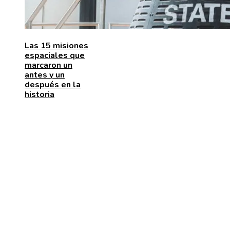
Las 15 misiones
espaciales que
marcaron un
antes y un
después en la
historia
ENTRADAS RECIENTES
Las 15 adquisiciones corporativas más caras de todo
tiempos
Cómo la RSC corporativa contribuye a la innovación
social y la movilidad urbana en Bélgica
La naranja mecánica y su papel en la deshumanizació
dentro del cine distópico