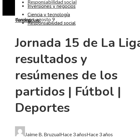
Responsabilidad social
Inversiones y negocios
Ciencia y tecnología
domingo, agosto 9
Tendencias
Responsabilidad social
Jornada 15 de La Lig
resultados y
resúmenes de los
partidos | Fútbol |
Deportes
Jaime B. Bruzual
Hace 3 años
Hace 3 años