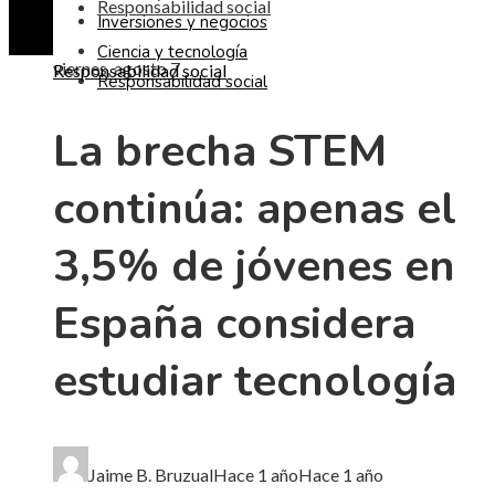
Responsabilidad social
Inversiones y negocios
Ciencia y tecnología
viernes, agosto 7
Responsabilidad social
Responsabilidad social
La brecha STEM
continúa: apenas el
3,5% de jóvenes en
España considera
estudiar tecnología
Jaime B. Bruzual
Hace 1 año
Hace 1 año