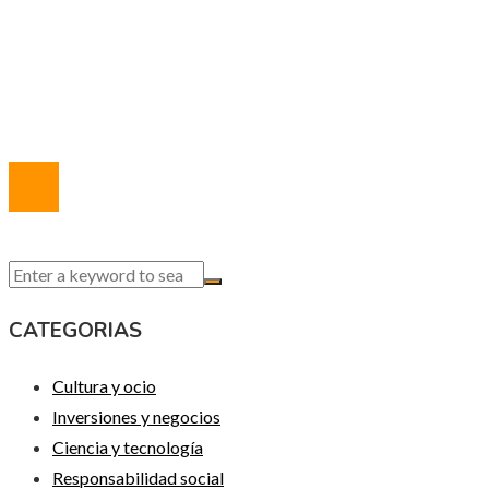
Política de Privacidad
Marco Legal del Sitio
Quiénes somos
Contacto
© 2020 Todos los derechos reservados.
CATEGORIAS
Cultura y ocio
Inversiones y negocios
Ciencia y tecnología
Responsabilidad social