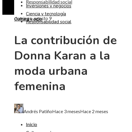
Responsabilidad social
Inversiones y negocios
Ciencia y tecnología
domingo, agosto 9
Cultura y ocio
Responsabilidad social
La contribución de
Donna Karan a la
moda urbana
femenina
Andrés Patiño
Hace 3 meses
Hace 2 meses
Inicio