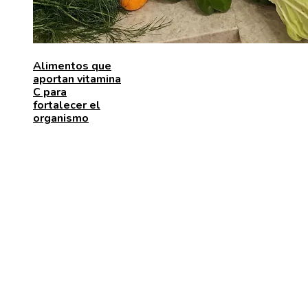
Alimentos que
aportan vitamina
C para
fortalecer el
organismo
ENTRADAS RECIENTES
Los telescopios con mayor capacidad de observación
precisión científica
Las 15 adquisiciones corporativas más caras de todo
tiempos
Cómo la escena post-créditos de Spider-Man: Brand
New Day influye en la trama de Avengers: Secret Wa