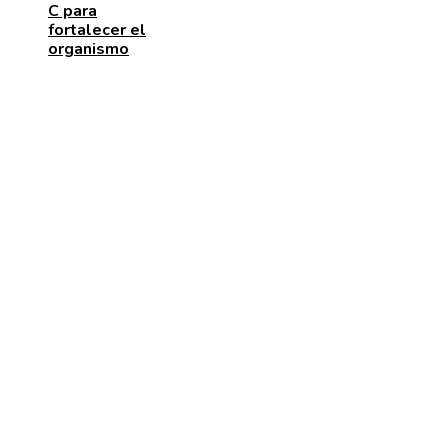
C para
fortalecer el
organismo
ENTRADAS RECIENTES
Los telescopios con mayor capacidad de observación
precisión científica
Las 15 adquisiciones corporativas más caras de todo
tiempos
Cómo la escena post-créditos de Spider-Man: Brand
New Day influye en la trama de Avengers: Secret Wa
CATEGORÍAS
Cultura y ocio
Inversiones y negocios
Ciencia y tecnología