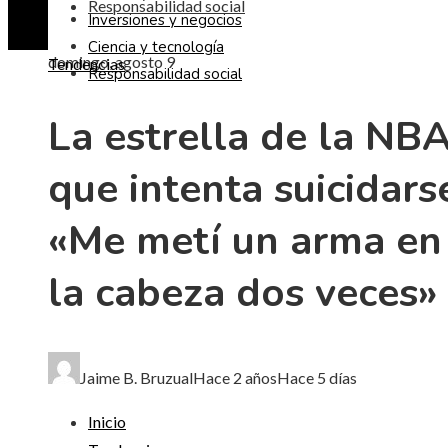
Responsabilidad social
Inversiones y negocios
Ciencia y tecnología
domingo, agosto 9
Tendencias
Responsabilidad social
La estrella de la NB
que intenta suicidars
«Me metí un arma en
la cabeza dos veces»
Jaime B. Bruzual
Hace 2 años
Hace 5 días
Inicio