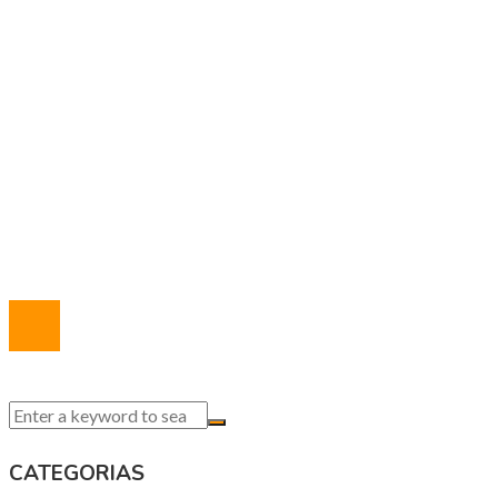
Responsabilidad social
MAPA DEL SITIO
Política de Privacidad
Marco Legal del Sitio
Quiénes somos
Contacto
© 2020 Todos los derechos reservados.
CATEGORIAS