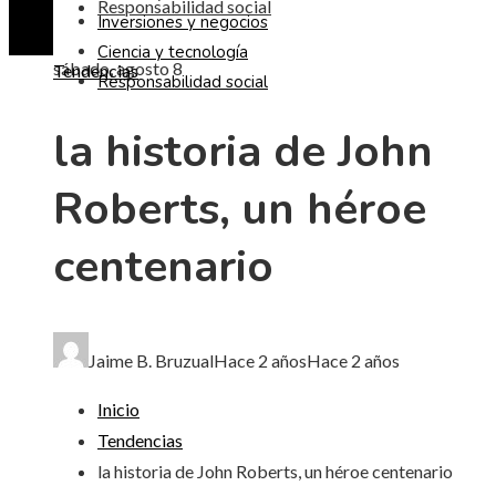
Responsabilidad social
Inversiones y negocios
Ciencia y tecnología
sábado, agosto 8
Tendencias
Responsabilidad social
la historia de John
Roberts, un héroe
centenario
Jaime B. Bruzual
Hace 2 años
Hace 2 años
Inicio
Tendencias
la historia de John Roberts, un héroe centenario