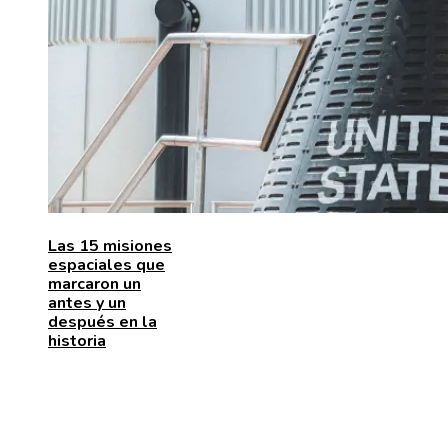
Las 15 misiones
espaciales que
marcaron un
antes y un
después en la
historia
ENTRADAS RECIENTES
La naranja mecánica y su papel en la deshumanizació