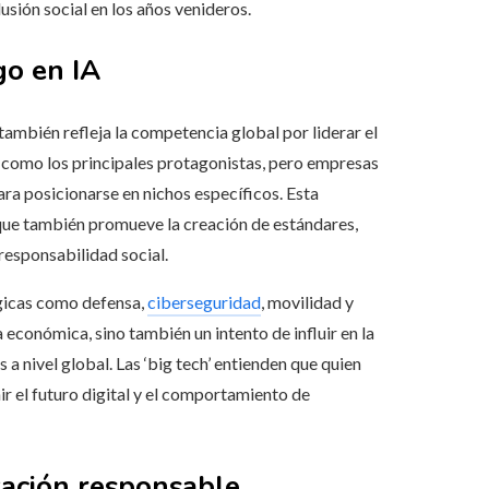
sión social en los años venideros.
go en IA
también refleja la competencia global por liderar el
 como los principales protagonistas, pero empresas
ra posicionarse en nichos específicos. Esta
 que también promueve la creación de estándares,
responsabilidad social.
égicas como defensa,
ciberseguridad
, movilidad y
 económica, sino también un intento de influir en la
 a nivel global. Las ‘big tech’ entienden que quien
nir el futuro digital y el comportamiento de
vación responsable