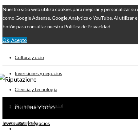
Nuestro sitio web utiliza cookies para mejorar y personalizar su 
como Google Adsense, Google Analytics o YouTube. Al utilizar el 
botón para consultar nuestra Política de Privacidad.
Ok, Acepto
Cultura y ocio
Inversiones y negocios
Ciencia y tecnología
Responsabilidad social
CULTURA Y OCIO
jueves, agosto 6
Inversiones y negocios
INVERSIONES Y NEGOCIOS