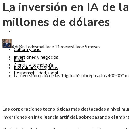
La inversión en IA de l
CIENCIA Y TECNOLOGÍA
millones de dólares
RESPONSABILIDAD SOCIAL
Adrián Ledesma
Hace 11 meses
Hace 5 meses
Cultura y ocio
Inversiones y negocios
Inicio
Ciencia y tecnología
Inversiones y negocios
Responsabilidad social
La inversión en IA de las ‘big tech’ sobrepasa los 400.000 m
Las corporaciones tecnológicas más destacadas a nivel mu
inversiones en inteligencia artificial, sobrepasando el umbra