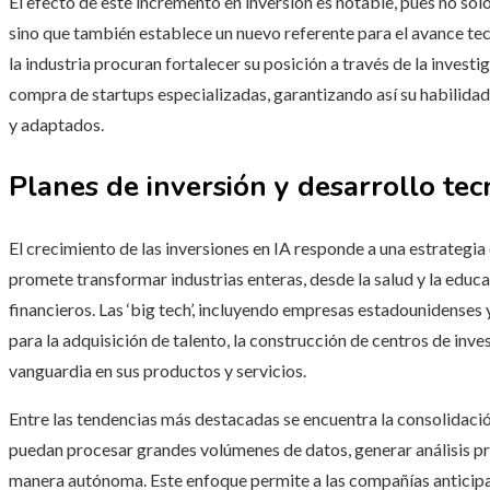
El efecto de este incremento en inversión es notable, pues no so
sino que también establece un nuevo referente para el avance tec
la industria procuran fortalecer su posición a través de la investi
compra de startups especializadas, garantizando así su habilidad
y adaptados.
Planes de inversión y desarrollo tec
El crecimiento de las inversiones en IA responde a una estrategi
promete transformar industrias enteras, desde la salud y la educa
financieros. Las ‘big tech’, incluyendo empresas estadounidenses 
para la adquisición de talento, la construcción de centros de inve
vanguardia en sus productos y servicios.
Entre las tendencias más destacadas se encuentra la consolidac
puedan procesar grandes volúmenes de datos, generar análisis pre
manera autónoma. Este enfoque permite a las compañías anticipa