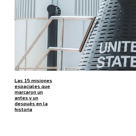
Las 15 misiones
espaciales que
marcaron un
antes y un
después en la
historia
ENTRADAS RECIENTES