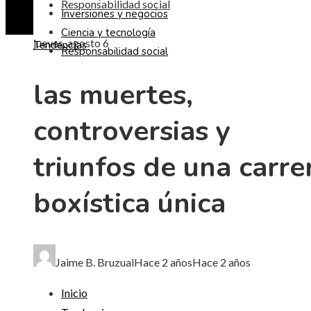
Responsabilidad social
Inversiones y negocios
Ciencia y tecnología
jueves, agosto 6
Tendencias
Responsabilidad social
las muertes,
controversias y
triunfos de una carre
boxística única
Jaime B. Bruzual
Hace 2 años
Hace 2 años
Inicio